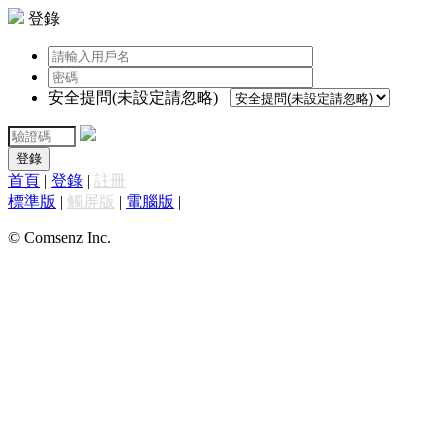
登錄
安全提問(未設定請忽略)
登錄
首頁
|
登錄
|
註冊
標準版
|
觸屏版
|
電腦版
|
© Comsenz Inc.