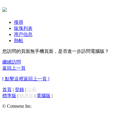
搜尋
版塊列表
用戶信息
熱帖
您訪問的頁面無手機頁面，是否進一步訪問電腦版？
繼續訪問
返回上一頁
[ 點擊這裡返回上一頁 ]
首頁
|
登錄
|
註冊
標準版
|
觸屏版
|
電腦版
|
© Comsenz Inc.