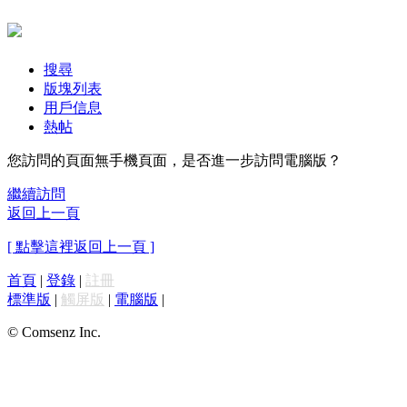
搜尋
版塊列表
用戶信息
熱帖
您訪問的頁面無手機頁面，是否進一步訪問電腦版？
繼續訪問
返回上一頁
[ 點擊這裡返回上一頁 ]
首頁
|
登錄
|
註冊
標準版
|
觸屏版
|
電腦版
|
© Comsenz Inc.