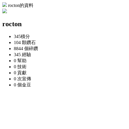
rocton的資料
rocton
345
積分
104 顆
鑽石
8844 個
碎鑽
345
經驗
0
幫助
0
技術
0
貢獻
0 次
宣傳
0 個
金豆