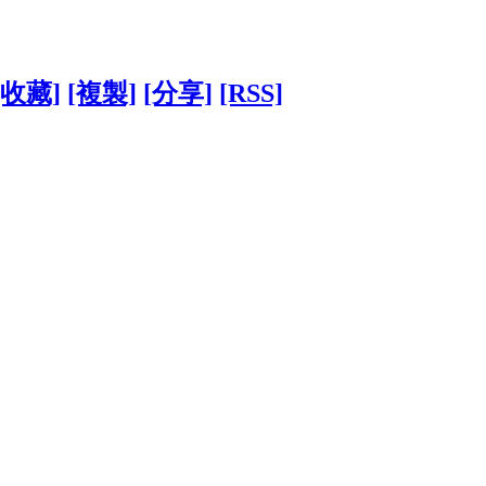
[收藏]
[複製]
[分享]
[RSS]