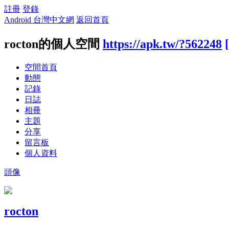
註冊
登錄
Android 台灣中文網
返回首頁
rocton的個人空間
https://apk.tw/?562248
空間首頁
動態
記錄
日誌
相冊
主題
分享
留言板
個人資料
頭像
rocton