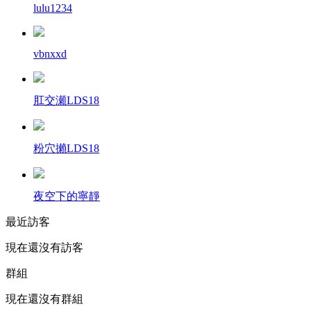
lulu1234
vbnxxd
肛交瀬LDS18
粉穴攋LDS18
夜空下的寧靜
最近訪客
現在還沒有訪客
群組
現在還沒有群組