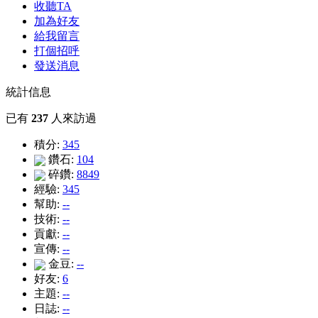
收聽TA
加為好友
給我留言
打個招呼
發送消息
統計信息
已有
237
人來訪過
積分:
345
鑽石:
104
碎鑽:
8849
經驗:
345
幫助:
--
技術:
--
貢獻:
--
宣傳:
--
金豆:
--
好友:
6
主題:
--
日誌:
--