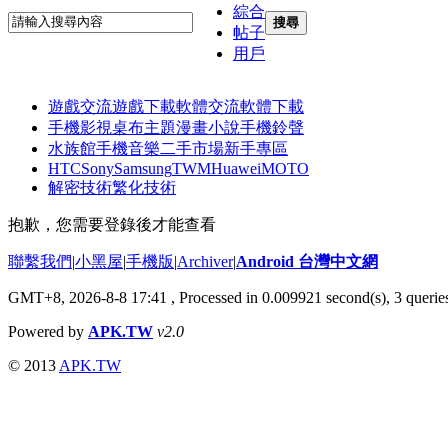
綜合
搜尋
帖子
用戶
遊戲交流
遊戲下載
軟體交流
軟體下載
手機影視
桌布主題
漫畫小說
手機鈴聲
水族館
手機音樂
二手市場
新手專區
HTC
Sony
Samsung
TWM
Huawei
MOTO
解密技術
繁化技術
抱歉，您需要登錄後才能查看
聯繫我們
|
小黑屋
|
手機版
|
Archiver
|
Android 台灣中文網
GMT+8, 2026-8-8 17:41
, Processed in 0.009921 second(s), 3 quer
Powered by
APK.TW
v2.0
© 2013
APK.TW