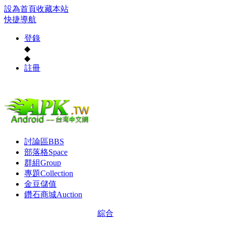
設為首頁
收藏本站
快捷導航
登錄
◆
◆
註冊
討論區
BBS
部落格
Space
群組
Group
專題
Collection
金豆儲值
鑽石商城
Auction
綜合