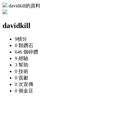
davidkill的資料
davidkill
9
積分
0 顆
鑽石
646 個
碎鑽
9
經驗
3
幫助
0
技術
0
貢獻
0 次
宣傳
0 個
金豆