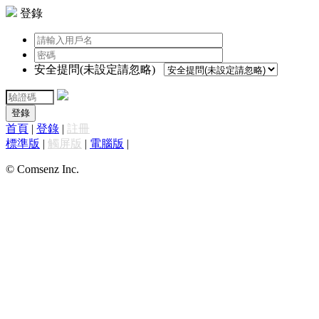
登錄
安全提問(未設定請忽略)
登錄
首頁
|
登錄
|
註冊
標準版
|
觸屏版
|
電腦版
|
© Comsenz Inc.