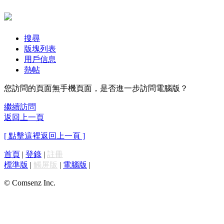
搜尋
版塊列表
用戶信息
熱帖
您訪問的頁面無手機頁面，是否進一步訪問電腦版？
繼續訪問
返回上一頁
[ 點擊這裡返回上一頁 ]
首頁
|
登錄
|
註冊
標準版
|
觸屏版
|
電腦版
|
© Comsenz Inc.