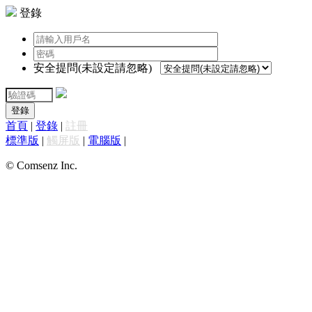
登錄
安全提問(未設定請忽略)
登錄
首頁
|
登錄
|
註冊
標準版
|
觸屏版
|
電腦版
|
© Comsenz Inc.