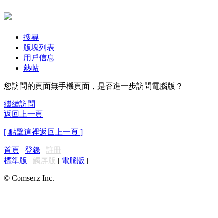
搜尋
版塊列表
用戶信息
熱帖
您訪問的頁面無手機頁面，是否進一步訪問電腦版？
繼續訪問
返回上一頁
[ 點擊這裡返回上一頁 ]
首頁
|
登錄
|
註冊
標準版
|
觸屏版
|
電腦版
|
© Comsenz Inc.