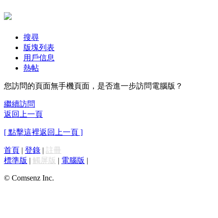
搜尋
版塊列表
用戶信息
熱帖
您訪問的頁面無手機頁面，是否進一步訪問電腦版？
繼續訪問
返回上一頁
[ 點擊這裡返回上一頁 ]
首頁
|
登錄
|
註冊
標準版
|
觸屏版
|
電腦版
|
© Comsenz Inc.