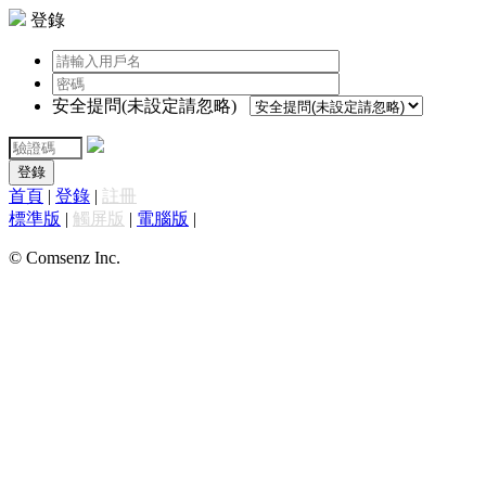
登錄
安全提問(未設定請忽略)
登錄
首頁
|
登錄
|
註冊
標準版
|
觸屏版
|
電腦版
|
© Comsenz Inc.