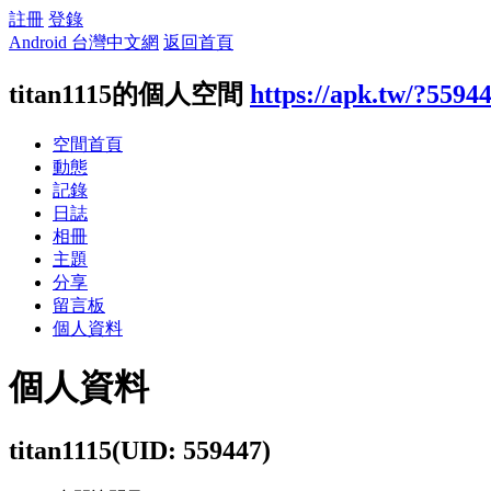
註冊
登錄
Android 台灣中文網
返回首頁
titan1115的個人空間
https://apk.tw/?5594
空間首頁
動態
記錄
日誌
相冊
主題
分享
留言板
個人資料
個人資料
titan1115
(UID: 559447)