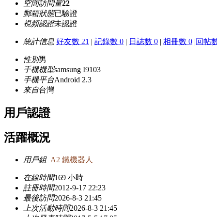
空間訪問量
22
郵箱狀態
已驗證
視頻認證
未認證
統計信息
好友數 21
|
記錄數 0
|
日誌數 0
|
相冊數 0
|
回帖數
性別
男
手機機型
samsung I9103
手機平台
Android 2.3
來自
台灣
用戶認證
活躍概況
用戶組
A2 鐵機器人
在線時間
169 小時
註冊時間
2012-9-17 22:23
最後訪問
2026-8-3 21:45
上次活動時間
2026-8-3 21:45