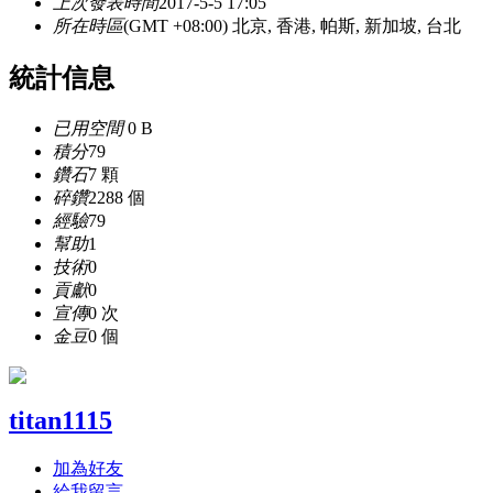
上次發表時間
2017-5-5 17:05
所在時區
(GMT +08:00) 北京, 香港, 帕斯, 新加坡, 台北
統計信息
已用空間
0 B
積分
79
鑽石
7 顆
碎鑽
2288 個
經驗
79
幫助
1
技術
0
貢獻
0
宣傳
0 次
金豆
0 個
titan1115
加為好友
給我留言