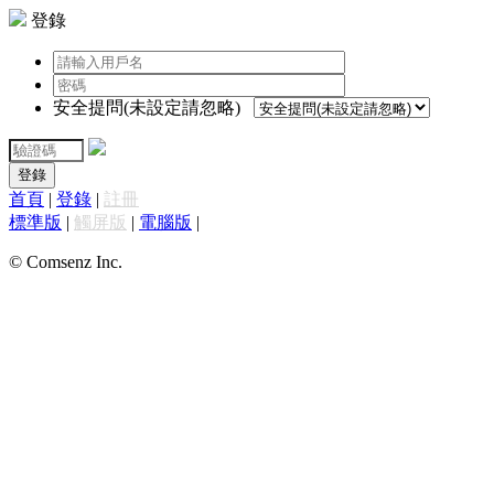
登錄
安全提問(未設定請忽略)
登錄
首頁
|
登錄
|
註冊
標準版
|
觸屏版
|
電腦版
|
© Comsenz Inc.