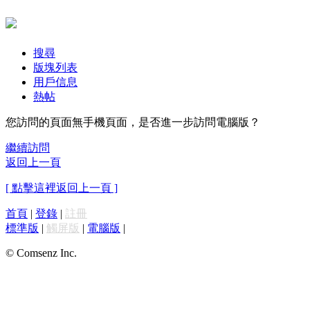
搜尋
版塊列表
用戶信息
熱帖
您訪問的頁面無手機頁面，是否進一步訪問電腦版？
繼續訪問
返回上一頁
[ 點擊這裡返回上一頁 ]
首頁
|
登錄
|
註冊
標準版
|
觸屏版
|
電腦版
|
© Comsenz Inc.