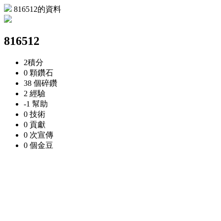
816512的資料
816512
2
積分
0 顆
鑽石
38 個
碎鑽
2
經驗
-1
幫助
0
技術
0
貢獻
0 次
宣傳
0 個
金豆