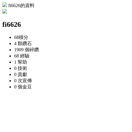
fi6626的資料
fi6626
68
積分
4 顆
鑽石
1909 個
碎鑽
68
經驗
1
幫助
0
技術
0
貢獻
0 次
宣傳
0 個
金豆