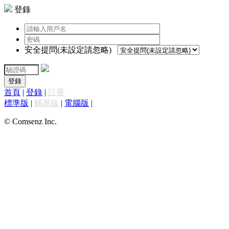
登錄
安全提問(未設定請忽略)
登錄
首頁
|
登錄
|
註冊
標準版
|
觸屏版
|
電腦版
|
© Comsenz Inc.