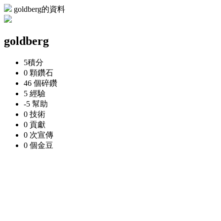
goldberg的資料
goldberg
5
積分
0 顆
鑽石
46 個
碎鑽
5
經驗
-5
幫助
0
技術
0
貢獻
0 次
宣傳
0 個
金豆