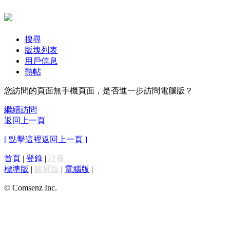
搜尋
版塊列表
用戶信息
熱帖
您訪問的頁面無手機頁面，是否進一步訪問電腦版？
繼續訪問
返回上一頁
[ 點擊這裡返回上一頁 ]
首頁
|
登錄
|
註冊
標準版
|
觸屏版
|
電腦版
|
© Comsenz Inc.