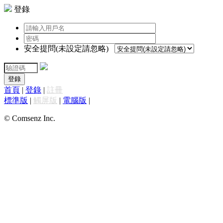
登錄
安全提問(未設定請忽略)
登錄
首頁
|
登錄
|
註冊
標準版
|
觸屏版
|
電腦版
|
© Comsenz Inc.