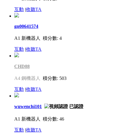
互動
|
收聽TA
gn00641574
A1 新機器人
積分數: 4
互動
|
收聽TA
CHD88
A4 鋼機器人
積分數: 503
互動
|
收聽TA
wuwenchi101
A1 新機器人
積分數: 46
互動
|
收聽TA