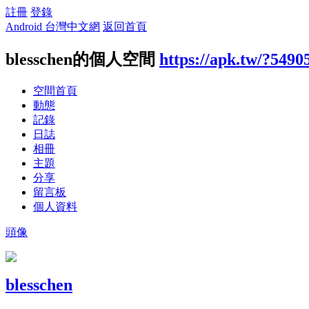
註冊
登錄
Android 台灣中文網
返回首頁
blesschen的個人空間
https://apk.tw/?5490
空間首頁
動態
記錄
日誌
相冊
主題
分享
留言板
個人資料
頭像
blesschen