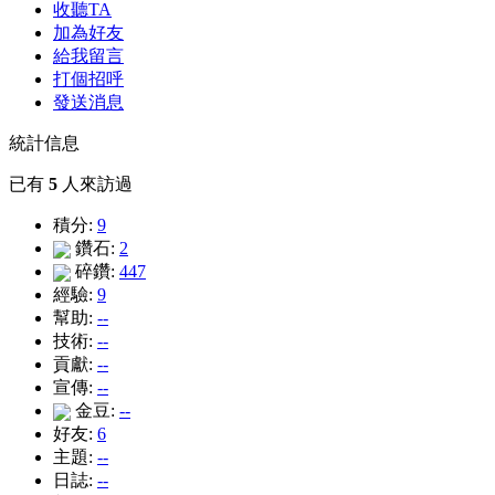
收聽TA
加為好友
給我留言
打個招呼
發送消息
統計信息
已有
5
人來訪過
積分:
9
鑽石:
2
碎鑽:
447
經驗:
9
幫助:
--
技術:
--
貢獻:
--
宣傳:
--
金豆:
--
好友:
6
主題:
--
日誌:
--