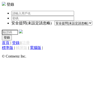
登錄
安全提問(未設定請忽略)
登錄
首頁
|
登錄
|
註冊
標準版
|
觸屏版
|
電腦版
|
© Comsenz Inc.