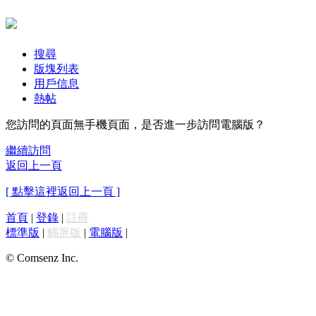
搜尋
版塊列表
用戶信息
熱帖
您訪問的頁面無手機頁面，是否進一步訪問電腦版？
繼續訪問
返回上一頁
[ 點擊這裡返回上一頁 ]
首頁
|
登錄
|
註冊
標準版
|
觸屏版
|
電腦版
|
© Comsenz Inc.