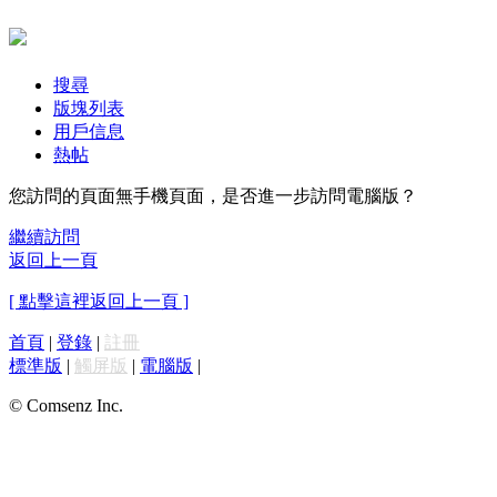
搜尋
版塊列表
用戶信息
熱帖
您訪問的頁面無手機頁面，是否進一步訪問電腦版？
繼續訪問
返回上一頁
[ 點擊這裡返回上一頁 ]
首頁
|
登錄
|
註冊
標準版
|
觸屏版
|
電腦版
|
© Comsenz Inc.