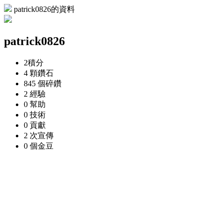
patrick0826的資料
patrick0826
2
積分
4 顆
鑽石
845 個
碎鑽
2
經驗
0
幫助
0
技術
0
貢獻
2 次
宣傳
0 個
金豆