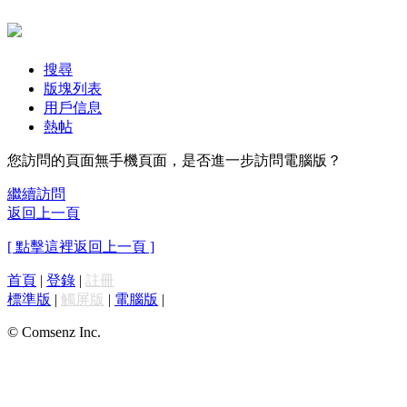
搜尋
版塊列表
用戶信息
熱帖
您訪問的頁面無手機頁面，是否進一步訪問電腦版？
繼續訪問
返回上一頁
[ 點擊這裡返回上一頁 ]
首頁
|
登錄
|
註冊
標準版
|
觸屏版
|
電腦版
|
© Comsenz Inc.