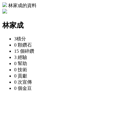
林家成的資料
林家成
3
積分
0 顆
鑽石
15 個
碎鑽
3
經驗
0
幫助
0
技術
0
貢獻
0 次
宣傳
0 個
金豆