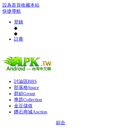
設為首頁
收藏本站
快捷導航
登錄
◆
◆
註冊
討論區
BBS
部落格
Space
群組
Group
專題
Collection
金豆儲值
鑽石商城
Auction
綜合