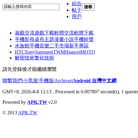
綜合
搜尋
帖子
用戶
遊戲交流
遊戲下載
軟體交流
軟體下載
手機影視
桌布主題
漫畫小說
手機鈴聲
水族館
手機音樂
二手市場
新手專區
HTC
Sony
Samsung
TWM
Huawei
MOTO
解密技術
繁化技術
請先登錄後才能繼續瀏覽
聯繫我們
|
小黑屋
|
手機版
|
Archiver
|
Android 台灣中文網
GMT+8, 2026-8-8 12:13
, Processed in 0.007897 second(s), 1 quer
Powered by
APK.TW
v2.0
© 2013
APK.TW