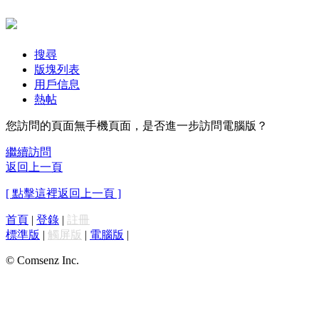
搜尋
版塊列表
用戶信息
熱帖
您訪問的頁面無手機頁面，是否進一步訪問電腦版？
繼續訪問
返回上一頁
[ 點擊這裡返回上一頁 ]
首頁
|
登錄
|
註冊
標準版
|
觸屏版
|
電腦版
|
© Comsenz Inc.