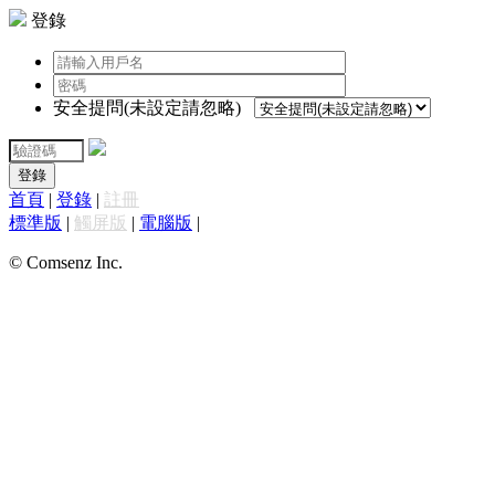
登錄
安全提問(未設定請忽略)
登錄
首頁
|
登錄
|
註冊
標準版
|
觸屏版
|
電腦版
|
© Comsenz Inc.