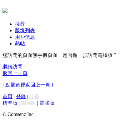
搜尋
版塊列表
用戶信息
熱帖
您訪問的頁面無手機頁面，是否進一步訪問電腦版？
繼續訪問
返回上一頁
[ 點擊這裡返回上一頁 ]
首頁
|
登錄
|
註冊
標準版
|
觸屏版
|
電腦版
|
© Comsenz Inc.