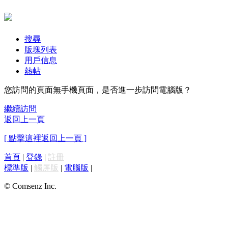
搜尋
版塊列表
用戶信息
熱帖
您訪問的頁面無手機頁面，是否進一步訪問電腦版？
繼續訪問
返回上一頁
[ 點擊這裡返回上一頁 ]
首頁
|
登錄
|
註冊
標準版
|
觸屏版
|
電腦版
|
© Comsenz Inc.