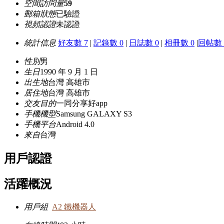
空間訪問量
59
郵箱狀態
已驗證
視頻認證
未認證
統計信息
好友數 7
|
記錄數 0
|
日誌數 0
|
相冊數 0
|
回帖數 
性別
男
生日
1990 年 9 月 1 日
出生地
台灣 高雄市
居住地
台灣 高雄市
交友目的
一同分享好app
手機機型
Samsung GALAXY S3
手機平台
Android 4.0
來自
台灣
用戶認證
活躍概況
用戶組
A2 鐵機器人