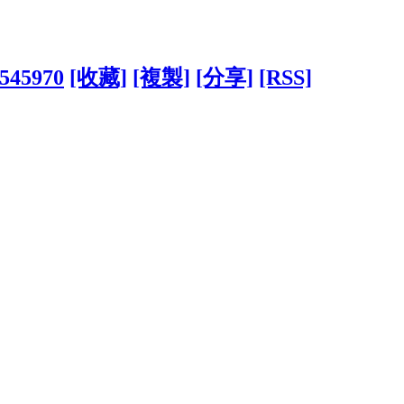
?545970
[收藏]
[複製]
[分享]
[RSS]