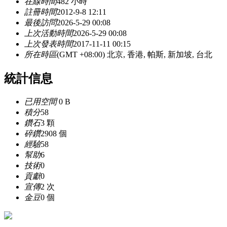
在線時間
482 小時
註冊時間
2012-9-8 12:11
最後訪問
2026-5-29 00:08
上次活動時間
2026-5-29 00:08
上次發表時間
2017-11-11 00:15
所在時區
(GMT +08:00) 北京, 香港, 帕斯, 新加坡, 台北
統計信息
已用空間
0 B
積分
58
鑽石
3 顆
碎鑽
2908 個
經驗
58
幫助
6
技術
0
貢獻
0
宣傳
2 次
金豆
0 個