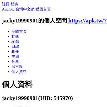
註冊
登錄
Android 台灣中文網
返回首頁
jacky19990901的個人空間
https://apk.tw/
空間首頁
動態
記錄
日誌
相冊
主題
分享
留言板
個人資料
個人資料
jacky19990901
(UID: 545970)