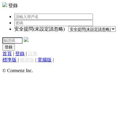
登錄
安全提問(未設定請忽略)
登錄
首頁
|
登錄
|
註冊
標準版
|
觸屏版
|
電腦版
|
© Comsenz Inc.