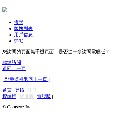
搜尋
版塊列表
用戶信息
熱帖
您訪問的頁面無手機頁面，是否進一步訪問電腦版？
繼續訪問
返回上一頁
[ 點擊這裡返回上一頁 ]
首頁
|
登錄
|
註冊
標準版
|
觸屏版
|
電腦版
|
© Comsenz Inc.