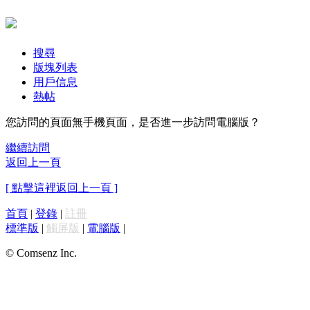
搜尋
版塊列表
用戶信息
熱帖
您訪問的頁面無手機頁面，是否進一步訪問電腦版？
繼續訪問
返回上一頁
[ 點擊這裡返回上一頁 ]
首頁
|
登錄
|
註冊
標準版
|
觸屏版
|
電腦版
|
© Comsenz Inc.