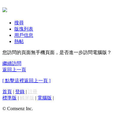
搜尋
版塊列表
用戶信息
熱帖
您訪問的頁面無手機頁面，是否進一步訪問電腦版？
繼續訪問
返回上一頁
[ 點擊這裡返回上一頁 ]
首頁
|
登錄
|
註冊
標準版
|
觸屏版
|
電腦版
|
© Comsenz Inc.