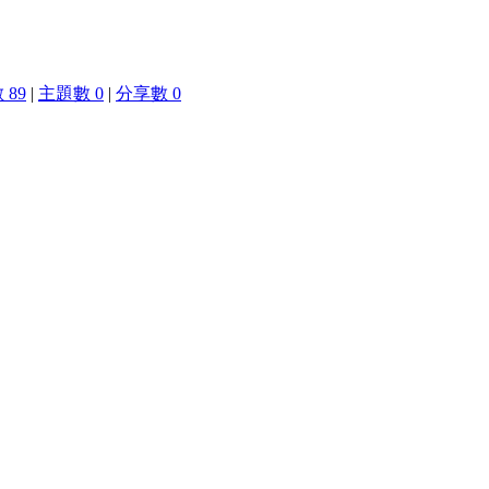
 89
|
主題數 0
|
分享數 0