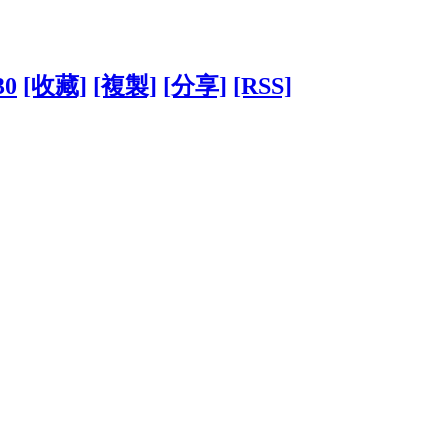
30
[收藏]
[複製]
[分享]
[RSS]