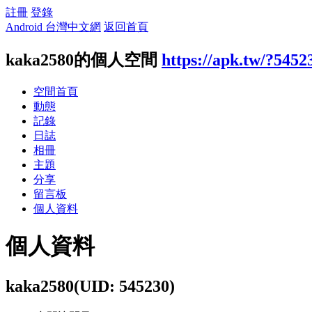
註冊
登錄
Android 台灣中文網
返回首頁
kaka2580的個人空間
https://apk.tw/?5452
空間首頁
動態
記錄
日誌
相冊
主題
分享
留言板
個人資料
個人資料
kaka2580
(UID: 545230)