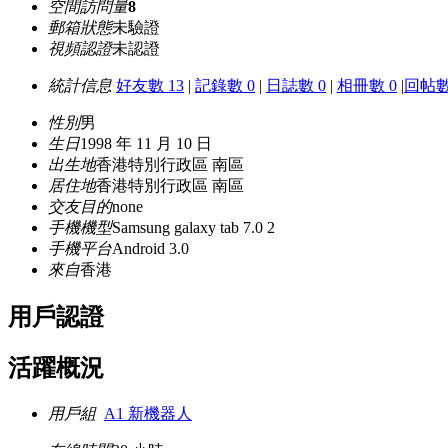
空間訪問量
8
郵箱狀態
未驗證
視頻認證
未認證
統計信息
好友數 13
|
記錄數 0
|
日誌數 0
|
相冊數 0
|
回帖數
性別
男
生日
1998 年 11 月 10 日
出生地
香港特別行政區 南區
居住地
香港特別行政區 南區
交友目的
none
手機機型
Samsung galaxy tab 7.0 2
手機平台
Android 3.0
來自
香港
用戶認證
活躍概況
用戶組
A1 新機器人