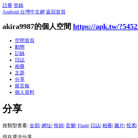
註冊
登錄
Android 台灣中文網
返回首頁
akira9987的個人空間
https://apk.tw/?545
空間首頁
動態
記錄
日誌
相冊
主題
分享
留言板
個人資料
分享
按類型查看:
全部
|
網址
|
視頻
|
音樂
|
Flash
|
日誌
|
相冊
|
圖片
|
投票
|
現在還沒分享