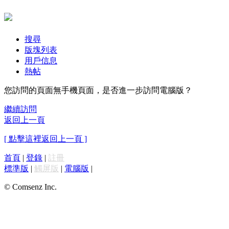
搜尋
版塊列表
用戶信息
熱帖
您訪問的頁面無手機頁面，是否進一步訪問電腦版？
繼續訪問
返回上一頁
[ 點擊這裡返回上一頁 ]
首頁
|
登錄
|
註冊
標準版
|
觸屏版
|
電腦版
|
© Comsenz Inc.