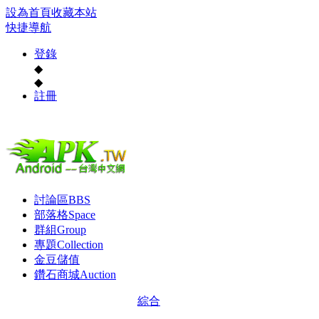
設為首頁
收藏本站
快捷導航
登錄
◆
◆
註冊
討論區
BBS
部落格
Space
群組
Group
專題
Collection
金豆儲值
鑽石商城
Auction
綜合