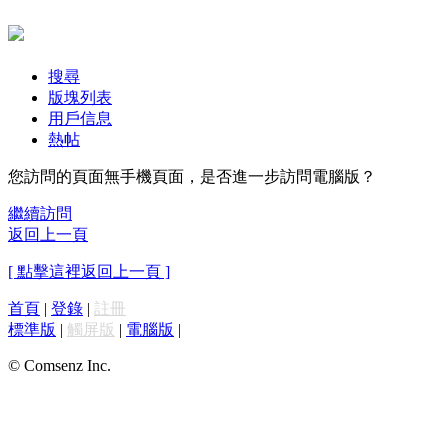
搜尋
版塊列表
用戶信息
熱帖
您訪問的頁面無手機頁面，是否進一步訪問電腦版？
繼續訪問
返回上一頁
[ 點擊這裡返回上一頁 ]
首頁
|
登錄
|
註冊
標準版
|
觸屏版
|
電腦版
|
© Comsenz Inc.