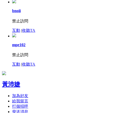
bnoii
禁止訪問
互動
|
收聽TA
mpe102
禁止訪問
互動
|
收聽TA
黃沛婕
加為好友
給我留言
打個招呼
發送消息