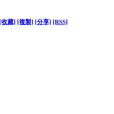
[收藏]
[複製]
[分享]
[RSS]