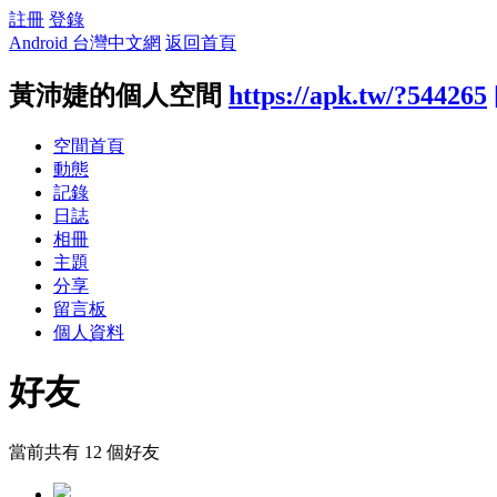
註冊
登錄
Android 台灣中文網
返回首頁
黃沛婕的個人空間
https://apk.tw/?544265
空間首頁
動態
記錄
日誌
相冊
主題
分享
留言板
個人資料
好友
當前共有
12
個好友