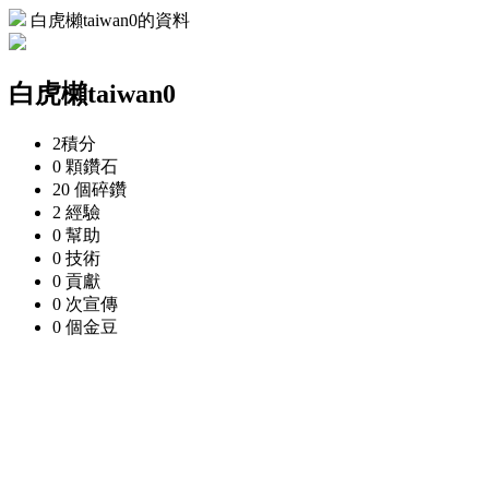
白虎櫴taiwan0的資料
白虎櫴taiwan0
2
積分
0 顆
鑽石
20 個
碎鑽
2
經驗
0
幫助
0
技術
0
貢獻
0 次
宣傳
0 個
金豆