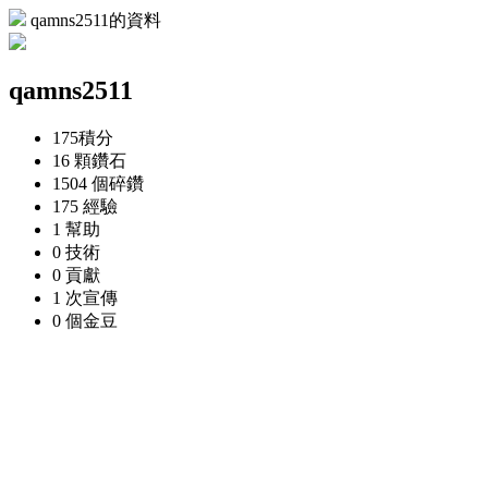
qamns2511的資料
qamns2511
175
積分
16 顆
鑽石
1504 個
碎鑽
175
經驗
1
幫助
0
技術
0
貢獻
1 次
宣傳
0 個
金豆