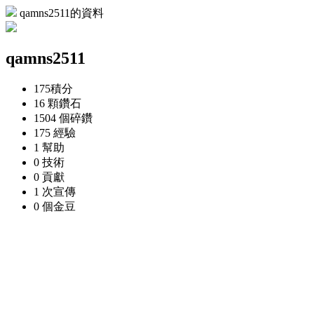
qamns2511的資料
qamns2511
175
積分
16 顆
鑽石
1504 個
碎鑽
175
經驗
1
幫助
0
技術
0
貢獻
1 次
宣傳
0 個
金豆