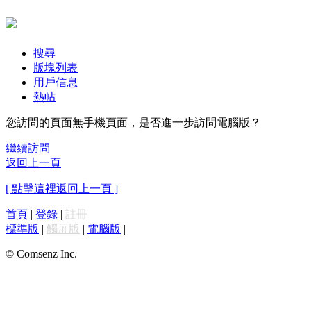
搜尋
版塊列表
用戶信息
熱帖
您訪問的頁面無手機頁面，是否進一步訪問電腦版？
繼續訪問
返回上一頁
[ 點擊這裡返回上一頁 ]
首頁
|
登錄
|
註冊
標準版
|
觸屏版
|
電腦版
|
© Comsenz Inc.